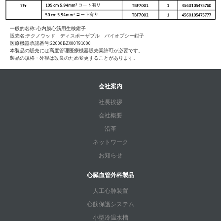
一般的名称: 心内膜心筋用生検鉗子
販売名:テクノウッド ディスポーザブル バイオプシー鉗子
医療機器承認番号:22000BZX00791000
本製品の販売には高度管理医療機器販売業許可が必要です。
製品の規格・外観は改良のため変更することがあります。
会社案内
社長挨拶
会社概要
沿革
ネットワーク
お知らせ
心臓血管外科製品
人工心肺装置
心筋保護システム
小型冷温水槽